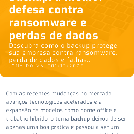
defesa contra
ransomware e
perdas de dados
Descubra como o backup protege
sua empresa contra ransomware,
perda de dados e falhas...
JONY DO VALE
01/12/2025
Com as recentes mudanças no mercado,
avanços tecnológicos acelerados e a
expansão de modelos como home office e
trabalho híbrido, o tema
backup
deixou de ser
apenas uma boa prática e passou a ser um