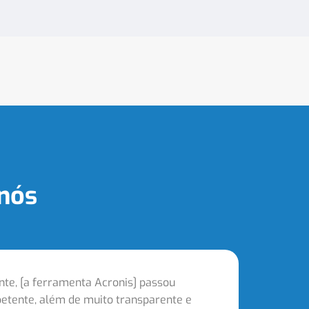
nós
nte, [a ferramenta Acronis] passou
A parcer
etente, além de muito transparente e
equipe n