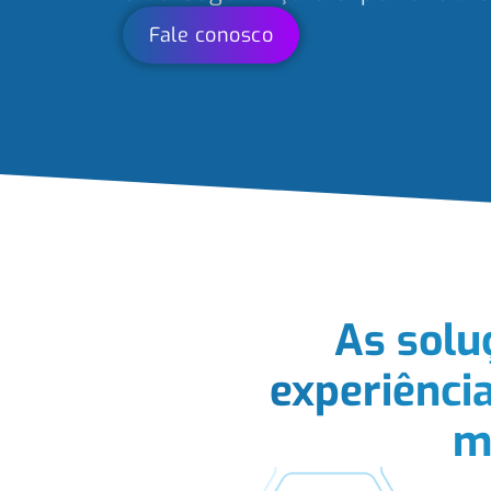
Fale conosco
As solu
experiênci
m