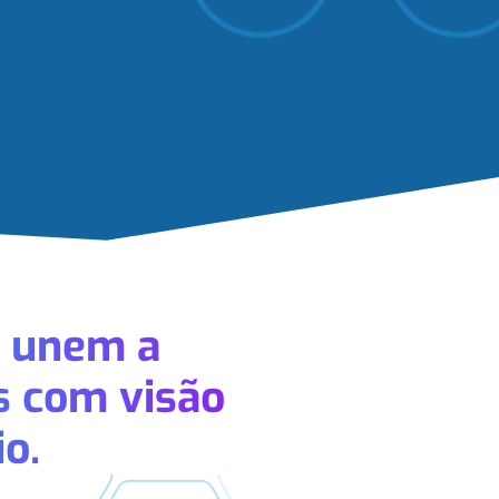
a unem a
s com visão
o.