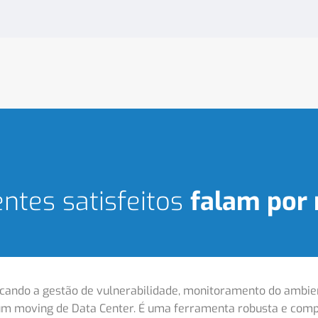
entes satisfeitos
falam por 
ocando a gestão de vulnerabilidade, monitoramento do ambie
 um moving de Data Center. É uma ferramenta robusta e comp