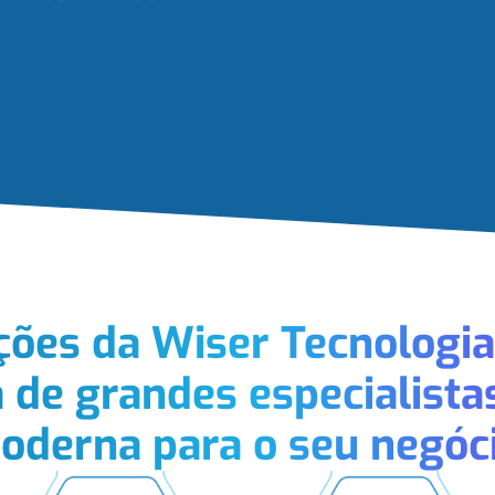
ções da Wiser Tecnologi
a de grandes especialista
oderna para o seu negóci