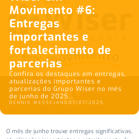
Movimento #6:
Entregas
importantes e
fortalecimento de
parcerias
Confira os destaques em entregas,
atualizações importantes e
parcerias do Grupo Wiser no mês
de junho de 2025...
DENNIS MESSEJANO
07/07/2025
O mês de junho trouxe entregas significativas,