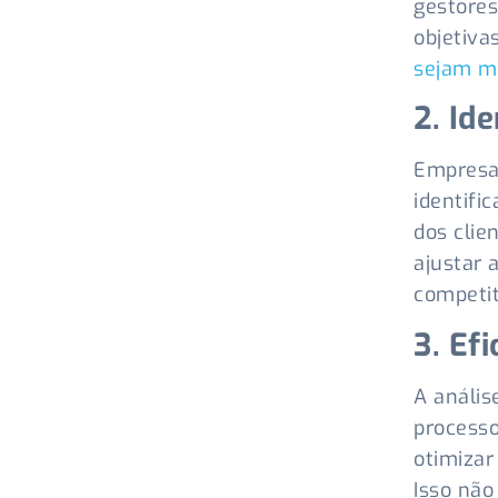
gestore
objetiva
sejam ma
2. Id
Empresas
identifi
dos clie
ajustar 
competit
3. Ef
A anális
processo
otimizar
Isso não