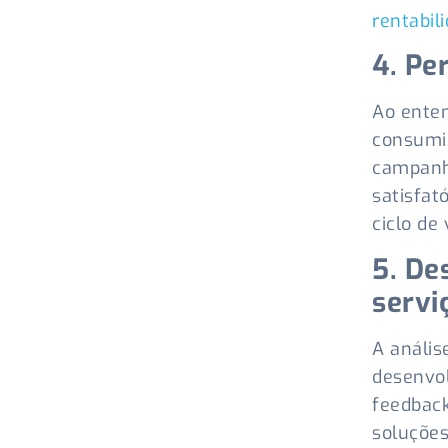
rentabil
4. Pe
Ao ente
consumid
campanha
satisfat
ciclo de 
5. De
servi
A anális
desenvol
feedback
soluções