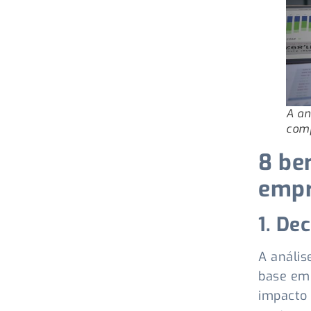
A an
comp
8 be
empr
1. De
A análi
base em 
impacto 