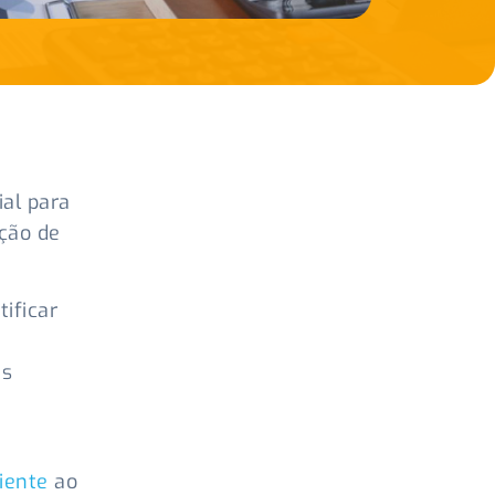
al para
ção de
ificar
is
iente
ao