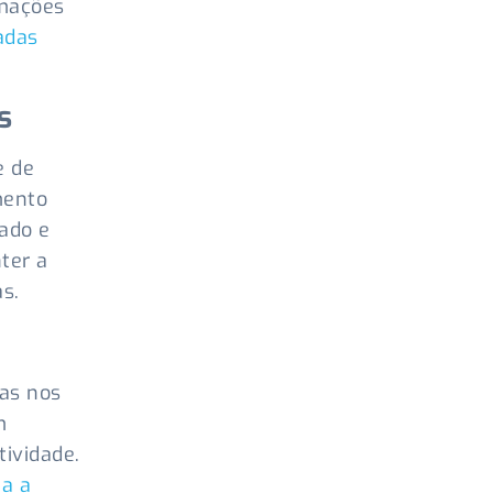
mações
adas
s
e de
mento
ado e
ter a
s.
ias nos
m
tividade.
a a