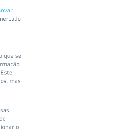
novar
 mercado
o que se
formação
 Este
dos, mas
ssas
 se
ionar o