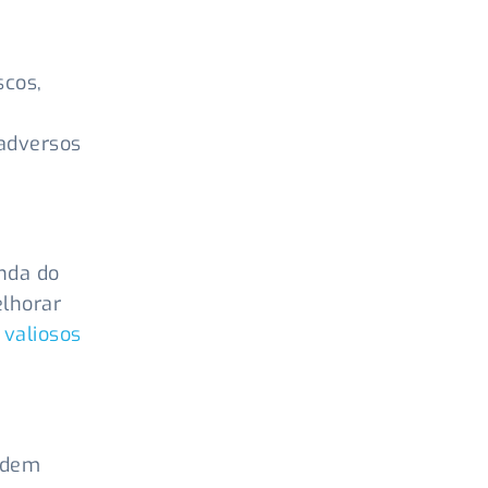
scos,
 adversos
nda do
lhorar
 valiosos
odem