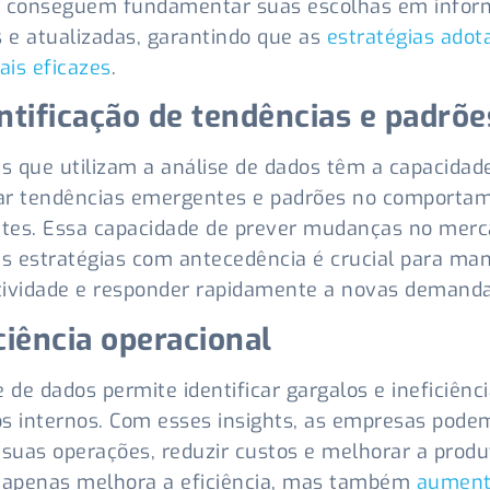
s conseguem fundamentar suas escolhas em infor
s e atualizadas, garantindo que as
estratégias adot
is eficazes
.
entificação de tendências e padrõe
 que utilizam a análise de dados têm a capacidad
car tendências emergentes e padrões no comporta
ntes. Essa capacidade de prever mudanças no merc
as estratégias com antecedência é crucial para man
ividade e responder rapidamente a novas demanda
iciência operacional
e de dados permite identificar gargalos e ineficiênc
s internos. Com esses insights, as empresas pode
 suas operações, reduzir custos e melhorar a produ
 apenas melhora a eficiência, mas também
aument