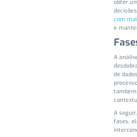
obter um
decisões
com mai
e manter
Fase
A anális
desdobra
de dados
processo
também 
contextu
A segui
fases, e
intercon