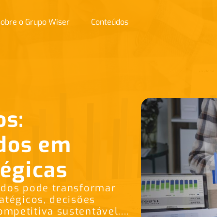
obre o Grupo Wiser
Conteúdos
os:
dos em
tégicas
ados pode transformar
atégicos, decisões
petitiva sustentável....