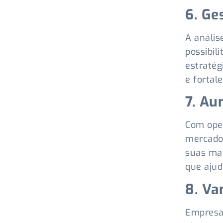
6. Ge
A anális
possibil
estratég
e fortale
7. Au
Com ope
mercado
suas ma
que ajud
8. Va
Empresas