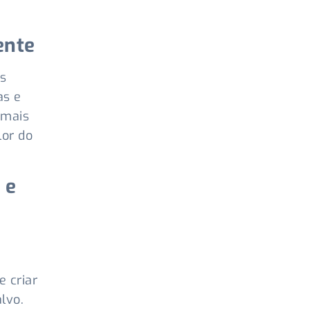
ente
s
as e
 mais
lor do
 e
 criar
lvo.