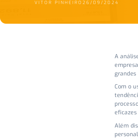
VITOR PINHEIRO
26/09/2024
A anális
empresas
grandes 
Com o us
tendênci
processo
eficazes
Além dis
personal