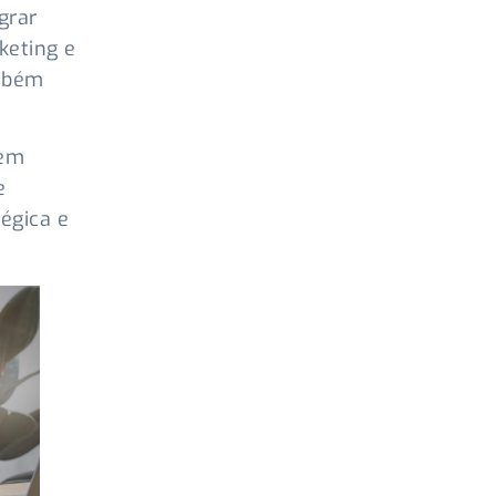
grar
keting e
ambém
 em
e
égica e