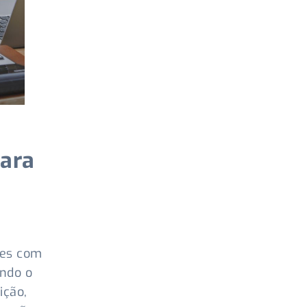
para
ões com
ando o
ição,