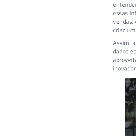
entender
essas in
vendas, 
criar u
Assim, 
dados es
aproveit
inovador