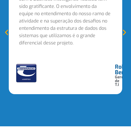
sido gratificante. O envolvimento da
equipe no entendimento do nosso ramo de
atividade e na superação dos desafios no
entendimento da estrutura de dados dos
sistemas que utilizamos é o grande
diferencial desse projeto.
Rober
Bertol
Gerente
de
T.I