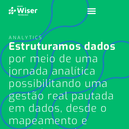
ANALYTICS
Estruturamos dados
por meio de uma
jornada analítica
possibilitando uma
gestão real pautada
em dados, desde o
mapeamento e