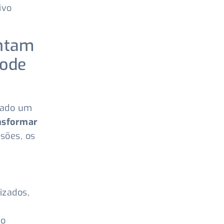
ivo
entam
pode
lado um
nsformar
isões, os
izados,
do