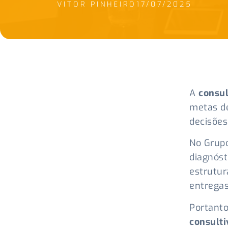
VITOR PINHEIRO
17/07/2025
A
consul
metas d
decisões
No Grupo
diagnóst
estrutur
entregas
Portanto
consulti