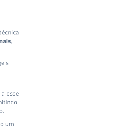
técnica
nais
,
geis
 a esse
mitindo
o.
mo um