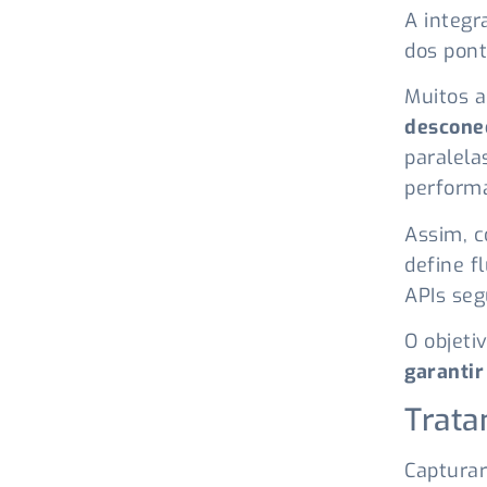
A integ
dos pont
Muitos 
descone
paralela
perform
Assim, 
define f
APIs seg
O objeti
garantir
Trata
Capturar