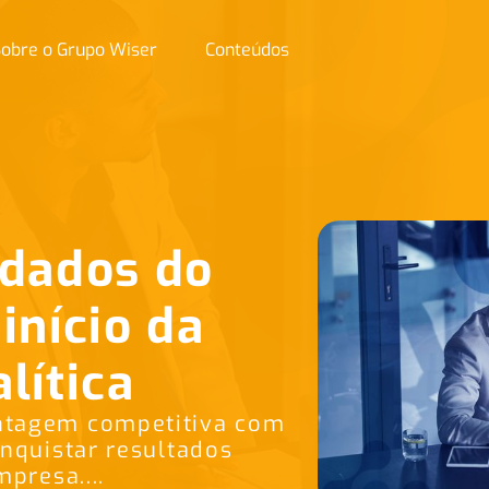
obre o Grupo Wiser
Conteúdos
 dados do
início da
alítica
ntagem competitiva com
onquistar resultados
presa....