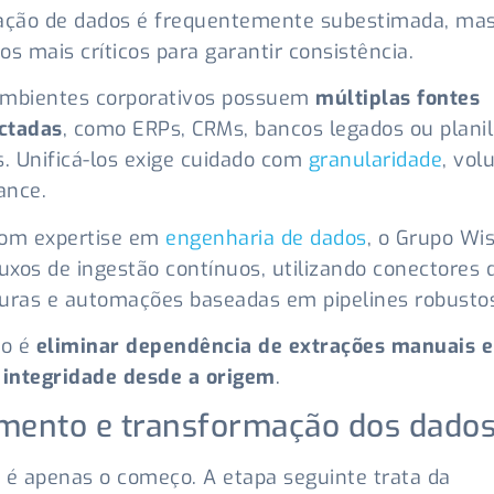
ração de dados é frequentemente subestimada, ma
os mais críticos para garantir consistência.
ambientes corporativos possuem
múltiplas fontes
ctadas
, como ERPs, CRMs, bancos legados ou plani
s. Unificá-los exige cuidado com
granularidade
, vol
ance.
com expertise em
engenharia de dados
, o Grupo Wi
luxos de ingestão contínuos, utilizando conectores d
uras e automações baseadas em pipelines robusto
vo é
eliminar dependência de extrações manuais e
 integridade desde a origem
.
mento e transformação dos dado
 é apenas o começo. A etapa seguinte trata da