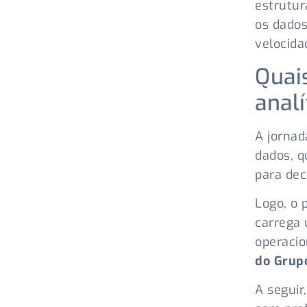
estrutur
os dados
velocida
Quai
anal
A jornad
dados, q
para dec
Logo, o 
carrega 
operacio
do Grup
A seguir