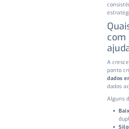
consistê
estratég
Quai
com 
ajud
A cresce
ponto cr
dados 
dados ac
Alguns 
Bai
dupl
Sil