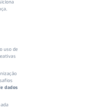
siciona
nça,
o uso de
eativas
anização
safios
de dados
nada