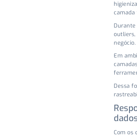
higieniz
camada t
Durante 
outliers
negócio.
Em ambi
camadas 
ferrame
Dessa f
rastreab
Respo
dado
Com os d