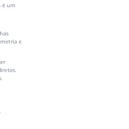
s é um
lhas
umetria e
ser
iretos,
s.
s