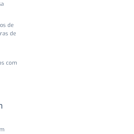
sa
tos de
ras de
dos com
m
Em