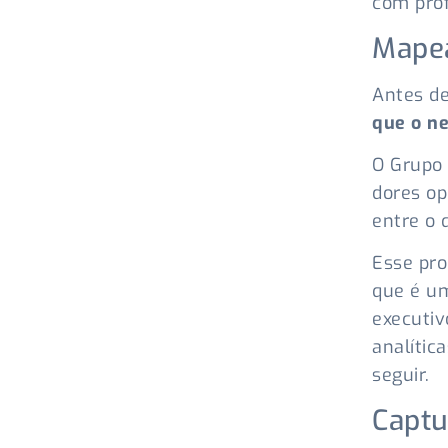
com prof
Mape
Antes d
que o n
O Grupo
dores op
entre o 
Esse pro
que é um
executiv
analític
seguir.
Captu