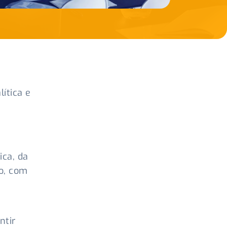
lítica e
ica, da
o, com
ntir