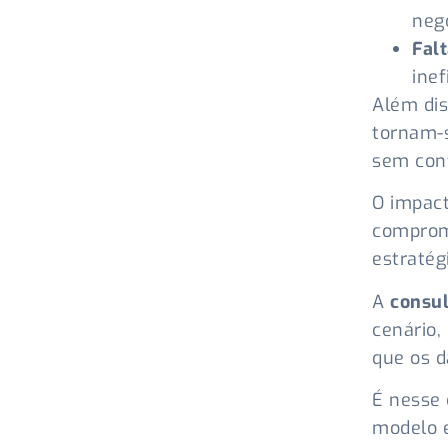
negó
Fal
inef
Além dis
tornam-
sem cont
O impact
comprom
estratég
A
consul
cenário,
que os d
É nesse
modelo e