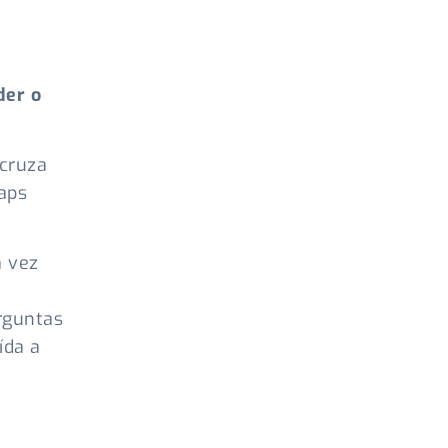
der o
cruza
aps
a vez
rguntas
ída a