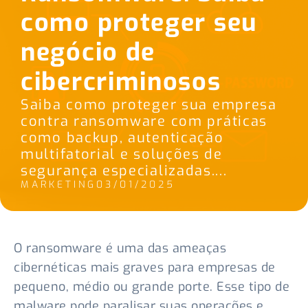
como proteger seu
negócio de
cibercriminosos
Saiba como proteger sua empresa
contra ransomware com práticas
como backup, autenticação
multifatorial e soluções de
segurança especializadas....
MARKETING
03/01/2025
O ransomware é uma das ameaças
cibernéticas mais graves para empresas de
pequeno, médio ou grande porte. Esse tipo de
malware pode paralisar suas operações e