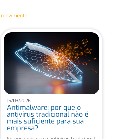
 movimento
16/03/2026
Antimalware: por que o
antivírus tradicional não é
mais suficiente para sua
empresa?
Entenda por que o antivírus tradicional