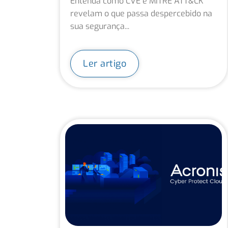
Entenda como CVE e MITRE ATT&CK
revelam o que passa despercebido na
sua segurança...
Ler artigo