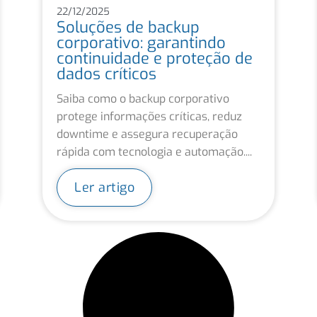
22/12/2025
Soluções de backup
corporativo: garantindo
continuidade e proteção de
dados críticos
Saiba como o backup corporativo
protege informações críticas, reduz
downtime e assegura recuperação
rápida com tecnologia e automação....
Ler artigo