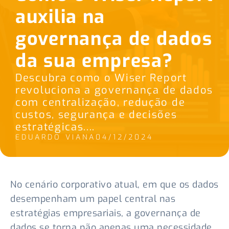
auxilia na
governança de dados
da sua empresa?
Descubra como o Wiser Report
revoluciona a governança de dados
com centralização, redução de
custos, segurança e decisões
estratégicas....
EDUARDO VIANA
04/12/2024
No cenário corporativo atual, em que os dados
desempenham um papel central nas
estratégias empresariais, a governança de
dados se torna não apenas uma necessidade,