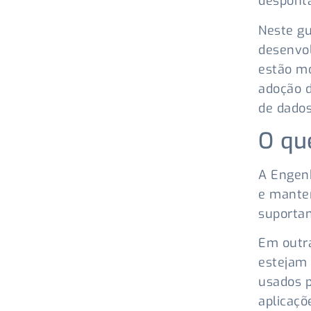
despont
Neste gu
desenvol
estão m
adoção d
de dados
O qu
A Engenh
e manter
suportam
Em outra
estejam 
usados p
aplicaçõe