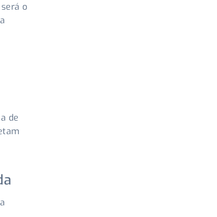
 será o
 a
ia de
fetam
da
 a