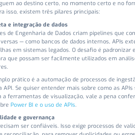
guem ao destino certo, no momento certo e no fo
ra isso, existem três pilares principais:
eta e integração de dados
es de Engenharia de Dados criam pipelines que c
iversas — como bancos de dados internos, APIs ext
ilhas em sistemas legados. O desafio é padronizar 
ra que possam ser facilmente utilizados em anális
res.
lo prático é a automação de processos de ingest
a API. Se quiser entender mais sobre como as APIs 
 a ferramentas de visualização, vale a pena confer
obre
Power BI e o uso de APIs
.
lidade e governança
ecisam ser confiáveis. Isso exige processos de vali
e reconciliação, para remover duplicidades ou erro