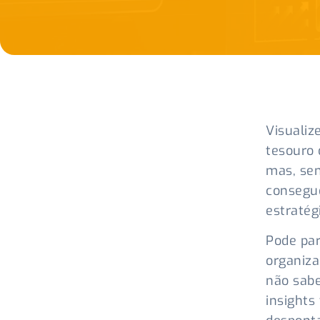
Visualiz
tesouro 
mas, se
consegue
estratég
Pode par
organiz
não sabe
insights