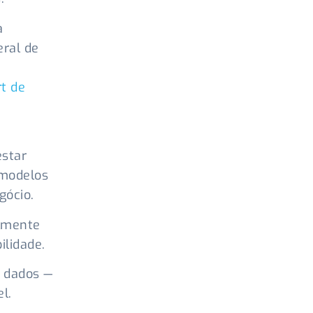
a
eral de
t de
estar
 modelos
gócio.
almente
ilidade.
s dados —
el.