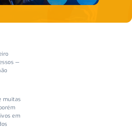
eiro
cessos —
não
e muitas
 porém
tivos em
dos