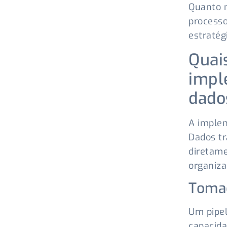
Quanto m
processo
estraté
Quai
impl
dado
A imple
Dados tr
diretame
organiza
Tomad
Um pipel
capacida