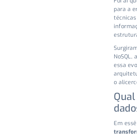
Foi aí q
para a e
técnicas
informaç
estrutur
Surgiram
NoSQL, a
essa evo
arquitet
o alicer
Qual
dado
Em essên
transfor