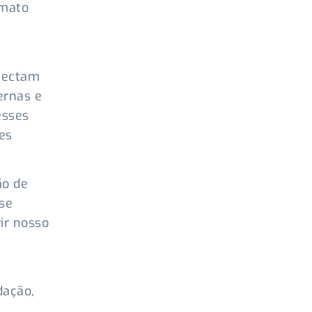
rmato
onectam
ernas e
esses
es
ão de
se
ir nosso
dação,
s.