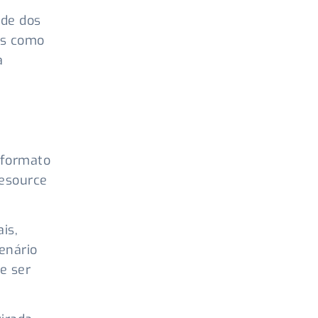
ade dos
os como
a
 formato
Resource
is,
cenário
e ser