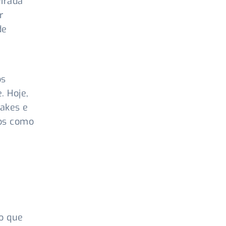
virada
r
de
os
. Hoje,
akes e
dos como
e
do que