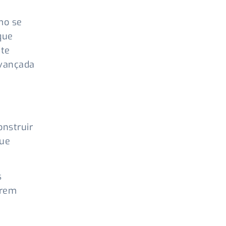
mo se
que
nte
avançada
onstruir
que
.
s
erem