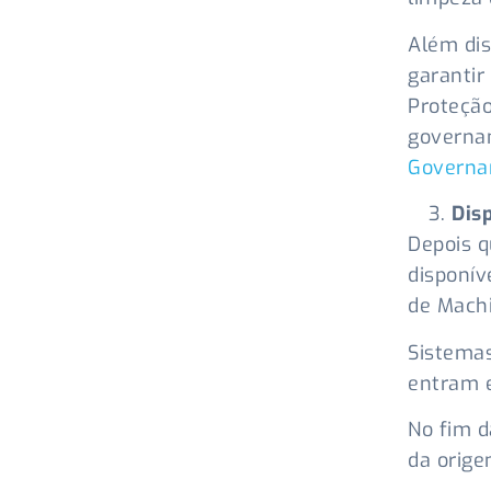
Além dis
garantir
Proteção
governa
Governa
Dis
Depois q
disponív
de Machi
Sistema
entram e
No fim d
da orige