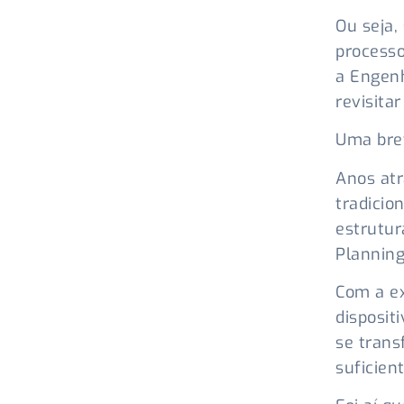
Ou seja, 
process
a Engenh
revisita
Uma brev
Anos at
tradicio
estrutur
Plannin
Com a ex
disposit
se trans
suficient