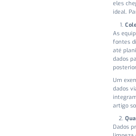
eles che
ideal. Pa
Col
As equip
fontes d
até plan
dados pa
posterio
Um exemp
dados vi
integram
artigo s
Qua
Dados pr
limpeza 