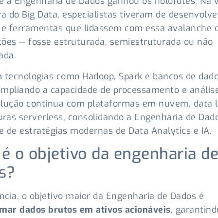
ue a Engenharia de Dados ganhou os holofotes. Na 
ra do Big Data, especialistas tiveram de desenvolve
 e ferramentas que lidassem com essa avalanche 
ões — fosse estruturada, semiestruturada ou não
ada.
 tecnologias como Hadoop, Spark e bancos de dad
mpliando a capacidade de processamento e análise
lução continua com plataformas em nuvem, data l
uras serverless, consolidando a Engenharia de Da
ce de estratégias modernas de Data Analytics e IA.
 é o objetivo da engenharia d
s?
cia, o objetivo maior da Engenharia de Dados é
mar dados brutos em ativos acionáveis
, garantin