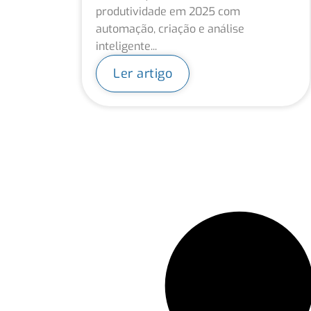
produtividade em 2025 com
automação, criação e análise
inteligente...
Ler artigo