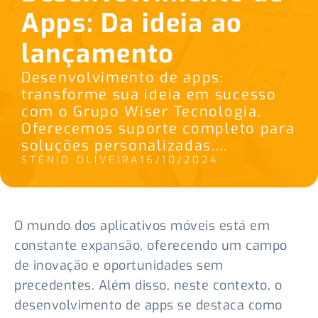
Apps: Da ideia ao
lançamento
Desenvolvimento de apps:
transforme sua ideia em sucesso
com o Grupo Wiser Tecnologia.
Oferecemos suporte completo para
soluções personalizadas....
STÊNIO OLIVEIRA
16/10/2024
O mundo dos aplicativos móveis está em
constante expansão, oferecendo um campo
de inovação e oportunidades sem
precedentes. Além disso, neste contexto, o
desenvolvimento de apps se destaca como