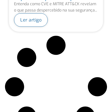
Entenda como CVE e MITRE ATT&CK revelam
o que passa despercebido na sua segurança...
Ler artigo