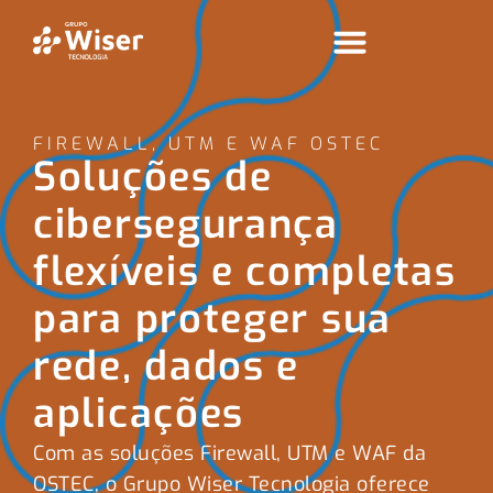
FIREWALL, UTM E WAF OSTEC
Soluções de
cibersegurança
flexíveis e completas
para proteger sua
rede, dados e
aplicações
Com as soluções
Firewall, UTM e WAF da
OSTEC
, o Grupo
Wiser
Tecnologia
oferece