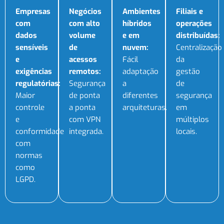
Empresas
Negócios
Ambientes
Filiais e
com
com alto
híbridos
operações
dados
volume
e em
distribuídas
:
sensíveis
de
nuvem
:
Centralização
e
acessos
Fácil
da
exigências
remotos
:
adaptação
gestão
regulatórias
:
Segurança
a
de
Maior
de ponta
diferentes
segurança
controle
a ponta
arquiteturas.
em
e
com VPN
múltiplos
conformidade
integrada.
locais.
com
normas
como
LGPD.