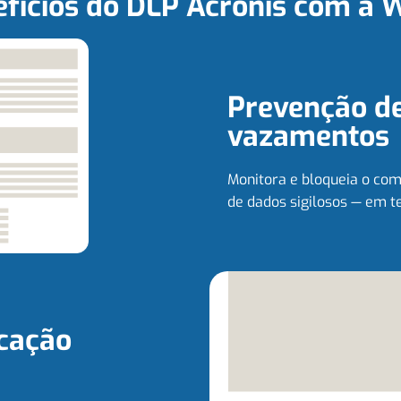
fícios do DLP Acronis com a 
Prevenção d
vazamentos
Monitora e bloqueia o co
de dados sigilosos — em t
icação