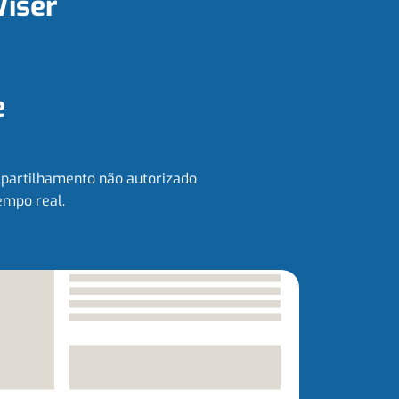
Wiser
e
mpartilhamento não autorizado
empo real.