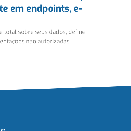
te em endpoints, e-
de total sobre seus dados, define
entações não autorizadas.