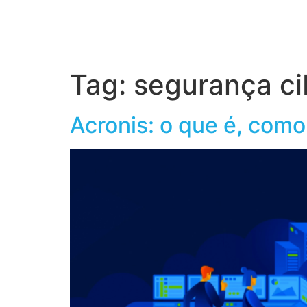
Home
S
Tag:
segurança ci
Acronis: o que é, com