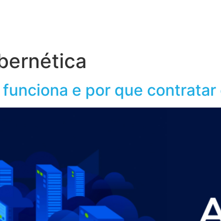
obre o Grupo Wiser
Conteúdos
bernética
o funciona e por que contrata