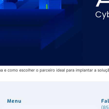
a e como escolher o parceiro ideal para implantar a soluç
Menu
Fa
(85