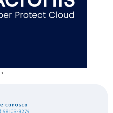
ão
le conosco
) 98103-8274