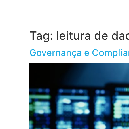
Home
S
Tag:
leitura de da
Governança e Complia