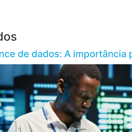
obre o Grupo Wiser
Conteúdos
dos
nce de dados: A importância 