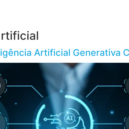
obre o Grupo Wiser
Conteúdos
rtificial
igência Artificial Generativa 