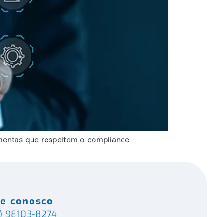
amentas que respeitem o compliance
le conosco
) 98103-8274