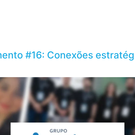
obre o Grupo Wiser
Conteúdos
nto #16: Conexões estratégi