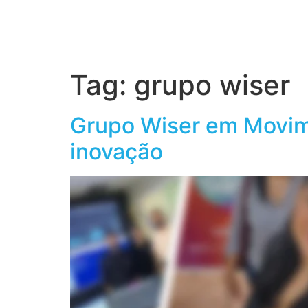
Home
S
Tag:
grupo wiser
Grupo Wiser em Movime
inovação