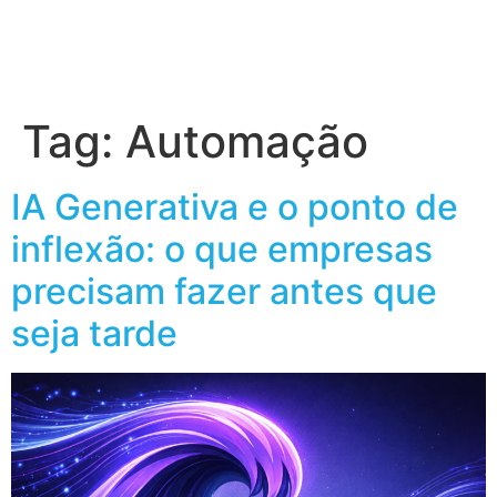
Tag:
Automação
IA Generativa e o ponto de
inflexão: o que empresas
precisam fazer antes que
seja tarde