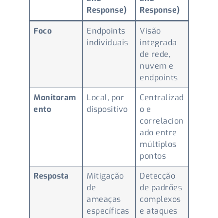
Response)
Response)
Foco
Endpoints
Visão
individuais
integrada
de rede,
nuvem e
endpoints
Monitoram
Local, por
Centralizad
ento
dispositivo
o e
correlacion
ado entre
múltiplos
pontos
Resposta
Mitigação
Detecção
de
de padrões
ameaças
complexos
específicas
e ataques