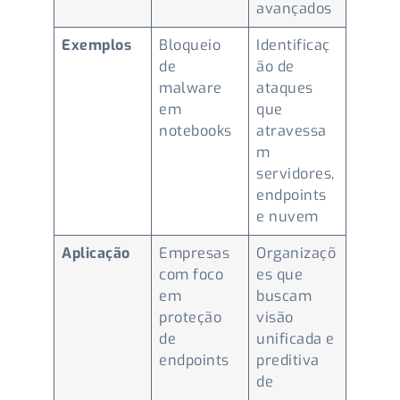
avançados
Exemplos
Bloqueio
Identificaç
de
ão de
malware
ataques
em
que
notebooks
atravessa
m
servidores,
endpoints
e nuvem
Aplicação
Empresas
Organizaçõ
com foco
es que
em
buscam
proteção
visão
de
unificada e
endpoints
preditiva
de