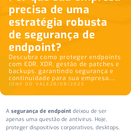
precisa de uma
estratégia robusta
de segurança de
endpoint?
Descubra como proteger endpoints
com EDR, XDR, gestão de patches e
backups, garantindo segurança e
continuidade para sua empresa....
JONY DO VALE
28/08/2025
A
segurança de endpoint
deixou de ser
apenas uma questão de antivírus. Hoje,
proteger dispositivos corporativos, desktops,