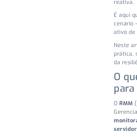
reativa.
É aqui q
cenário 
ativo de
Neste ar
prática,
da resil
O qu
para
O
RMM
Gerenci
monitor
servidor