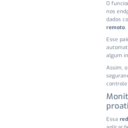
O funcio
nos endp
dados c
remoto
.
Esse pai
automati
algum in
Assim, o
seguranç
controle
Monit
proat
Essa
red
aplicaçõ