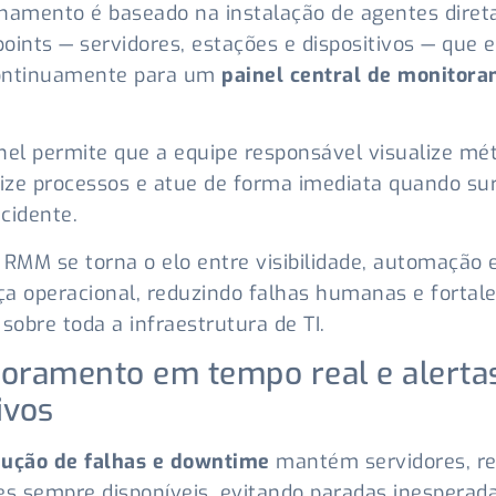
namento é baseado na instalação de agentes dire
oints — servidores, estações e dispositivos — que 
ontinuamente para um
painel central de monitor
nel permite que a equipe responsável visualize mét
ze processos e atue de forma imediata quando su
cidente.
 RMM se torna o elo entre visibilidade, automação 
a operacional, reduzindo falhas humanas e fortal
 sobre toda a infraestrutura de TI.
oramento em tempo real e alerta
ivos
ução de falhas e downtime
mantém servidores, re
es sempre disponíveis, evitando paradas inesperad