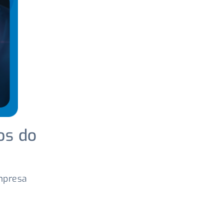
os do
mpresa