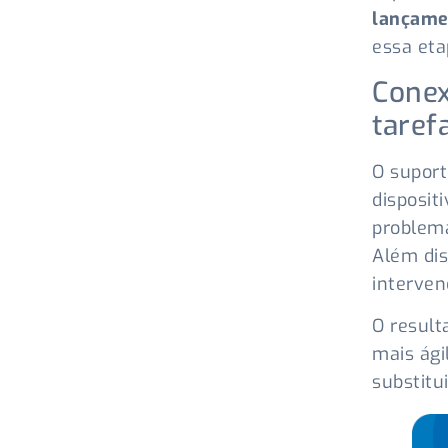
lançame
essa eta
Conex
taref
O suport
disposit
problema
Além dis
interven
O result
mais ági
substitui