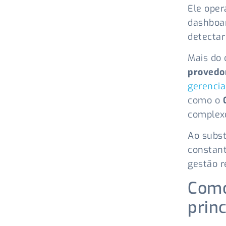
Ele oper
dashboar
detectar
Mais do
provedo
gerenci
como o
complexo
Ao subst
constan
gestão r
Como
prin