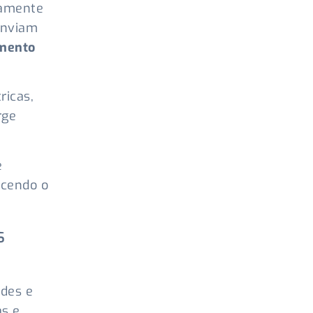
tamente
enviam
amento
ricas,
rge
e
ecendo o
s
des e
as e