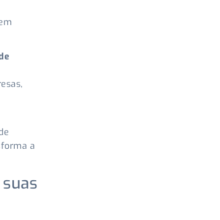
tem
 de
esas,
de
sforma a
 suas