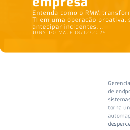
empresa
Entenda como o RMM transfor
TI em uma operação proativa, 
antecipar incidentes....
JONY DO VALE
08/12/2025
Gerencia
de endpo
sistemas
torna um
automaç
desperce