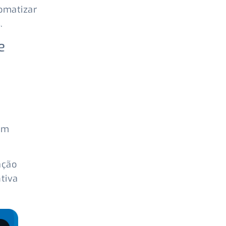
omatizar
.
e
sem
ação
tiva