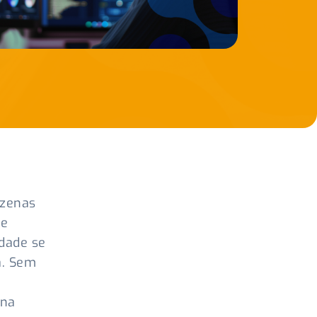
ezenas
 e
idade se
a. Sem
rna