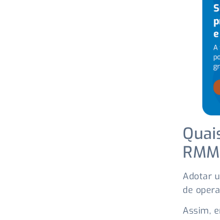
Quai
RMM 
Adotar 
de opera
Assim, e