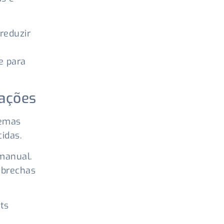
reduzir
e para
zações
temas
idas.
manual.
 brechas
ts