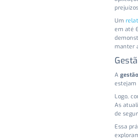
prejuízo
Um
rela
em até 6
demonstr
manter a
Gestã
A
gestão
estejam 
Logo, co
As atual
de segur
Essa prá
exploram