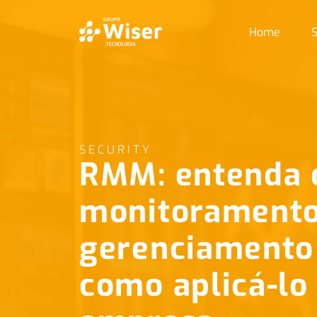
Home
S
SECURITY
RMM: entenda 
monitoramento
gerenciamento
como aplicá-lo