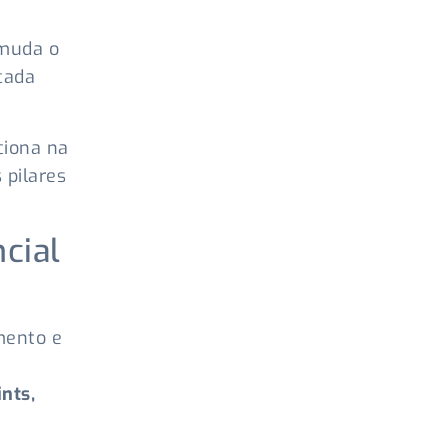
uda o
cada
ciona na
 pilares
cial
mento e
nts,