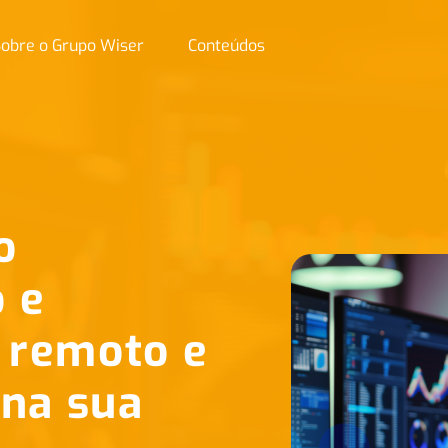
obre o Grupo Wiser
Conteúdos
o
 e
 remoto e
 na sua