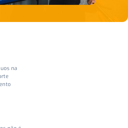
,
nuos na
orte
mento