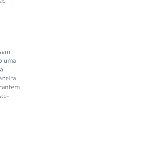
das
 sem
mo uma
 a
aneira
arantem
to-