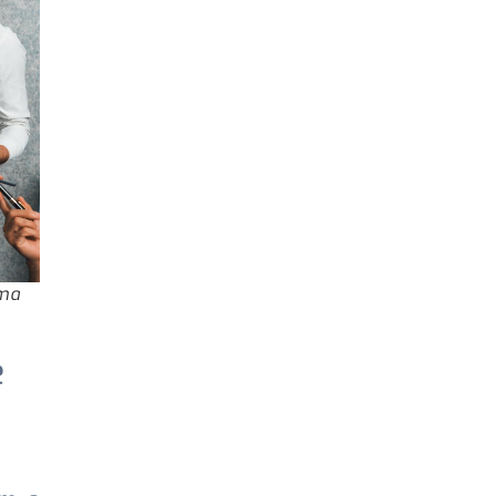
uma
e