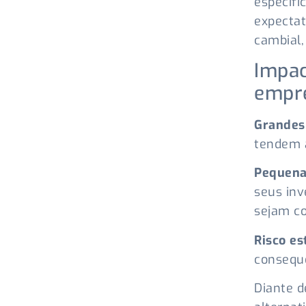
especifi
expectat
cambial,
Impac
empr
Grandes
tendem 
Pequena
seus inv
sejam c
Risco es
conseque
Diante d