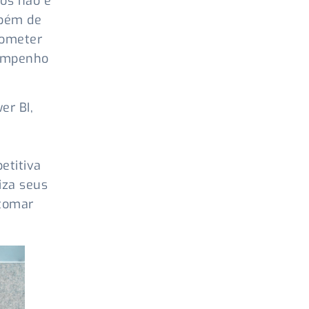
os não é
mbém de
rometer
sempenho
er BI,
etitiva
iza seus
 tomar