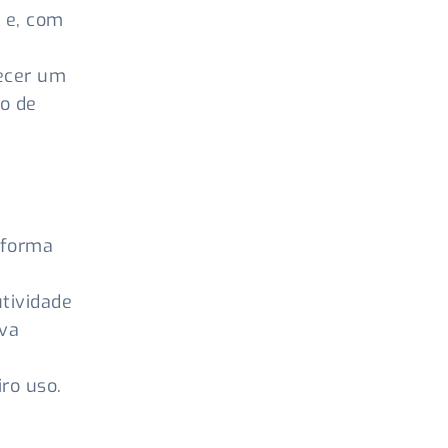
l e, com
recer um
ão de
taforma
tividade
iva
ro uso.