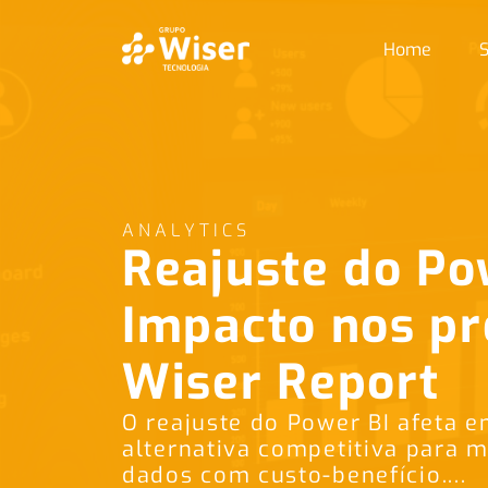
Home
S
ANALYTICS
Reajuste do Po
Impacto nos pr
Wiser Report
O reajuste do Power BI afeta 
alternativa competitiva para m
dados com custo-benefício....