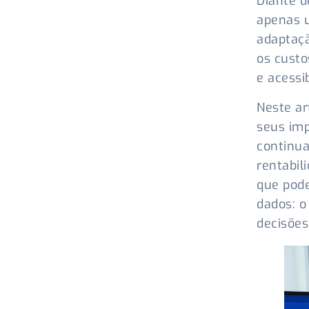
Diante d
apenas 
adaptaçã
os custo
e acessi
Neste ar
seus imp
continua
rentabil
que pode
dados: o
decisões