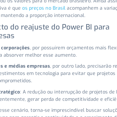
cou os valores para o mercado brasileiro. Ainda ass
iva é que
os preços no Brasil
acompanhem a varia
 mantendo a proporção internacional.
to do reajuste do Power BI para
esas
 corporações
, por possuírem orçamentos mais flexí
a absorver melhor esse aumento.
s e médias empresas
, por outro lado, precisarão r
estimentos em tecnologia para evitar que projetos 
omprometidos.
tratégico
: A redução ou interrupção de projetos de 
ntemente, gerar perda de competitividade e eficiê
esse cenário, torna-se imprescindível buscar soluç