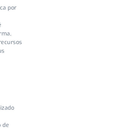
ca por
é
orma,
recursos
us
lizado
o de