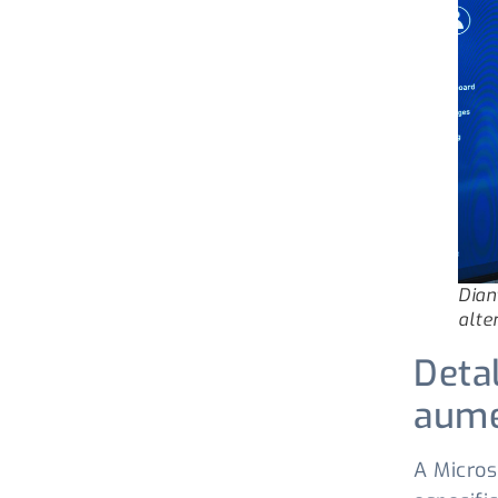
Dian
alte
Deta
aume
A Micros