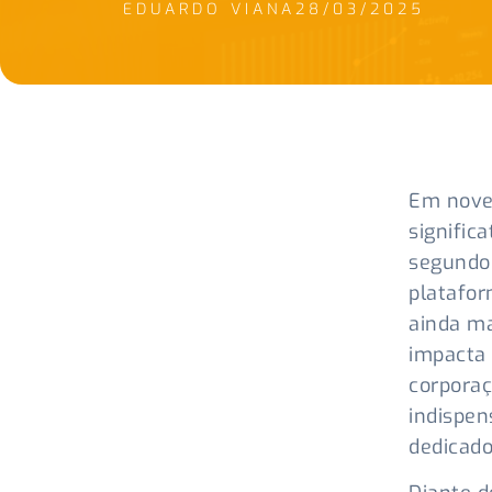
EDUARDO VIANA
28/03/2025
Em nove
signific
segundo 
platafor
ainda ma
impacta
corpora
indispen
dedicado