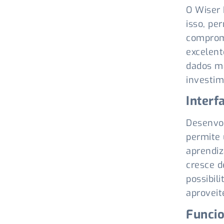
O Wiser 
isso, pe
comprome
excelent
dados ma
investim
Interf
Desenvol
permite 
aprendiz
cresce d
possibil
aproveit
Funci