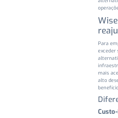
alternat
operaçõ
Wise
reaj
Para em
exceder
alternat
infraest
mais ace
alto de
benefício
Difer
Custo-