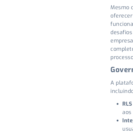
Mesmo co
oferece
funcion
desafios
empresas
completo
processo
Gover
A plataf
incluindo
RLS
aos
Int
usuá