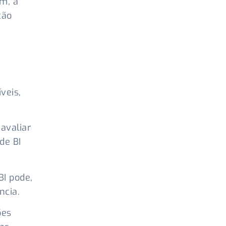
im, a
ção
veis,
eavaliar
de BI
BI pode,
ncia.
ões