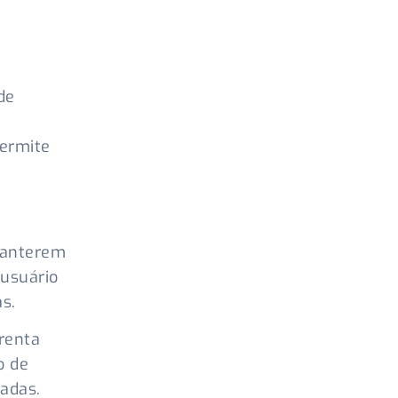
de
permite
manterem
 usuário
s.
renta
o de
radas.