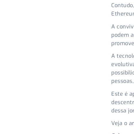
Contudo,
Ethereu
A conviv
podem ab
promover
A tecnol
evolutiv
possibil
pessoas,
Este é a
descentr
dessa jo
Veja o a