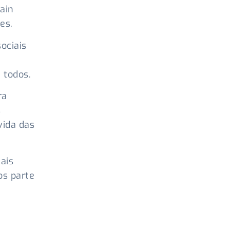
ain
es.
ociais
 todos.
ra
s
vida das
ais
os parte