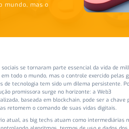
 o mundo, mas o
 sociais se tornaram parte essencial da vida de mi
 em todo o mundo, mas o controle exercido pelas 
 de tecnologia tem sido um dilema persistente. P
ção promissora surge no horizonte: a Web3
alizada, baseada em blockchain, pode ser a chave 
as retomem o comando de suas vidas digitais.
io atual, as big techs atuam como intermediárias 
 controlando algoritmos, termos de uso e dados dos