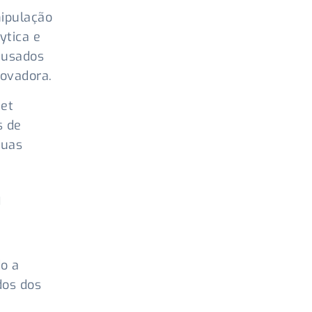
nipulação
ytica e
 usados
ovadora.
net
s de
suas
m
do a
dos dos