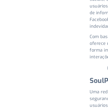
usuários
de infor
Faceboo
indevida
Com base
oferece 
forma i
interaçõ
Soul
Uma rede
seguranç
usuários