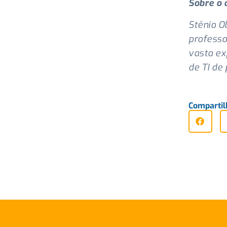
Sobre o 
Stênio O
professo
vasta ex
de TI de
Compartil