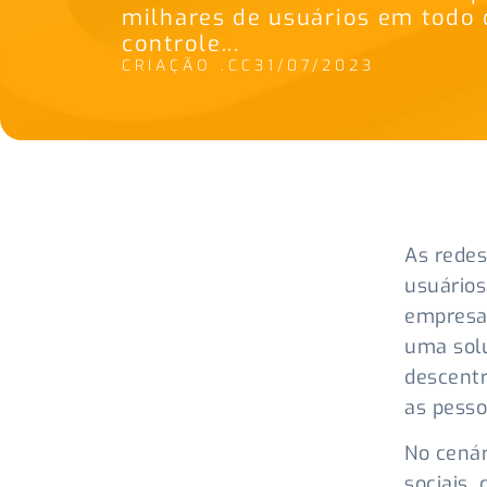
milhares de usuários em todo
controle...
CRIAÇÃO .CC
31/07/2023
As redes
usuários
empresas
uma solu
descentr
as pesso
No cenár
sociais,