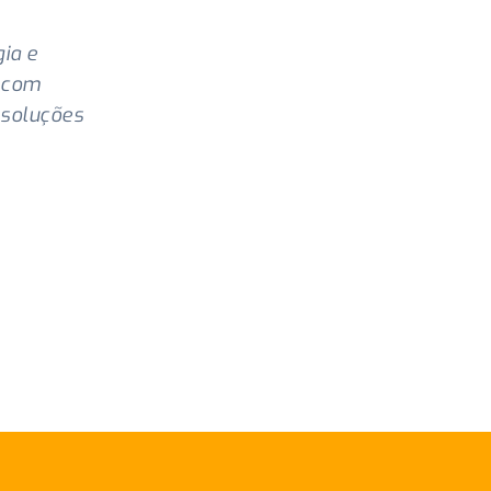
ia e
r com
 soluções