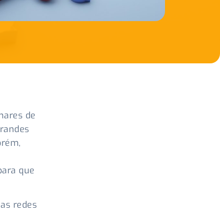
lhares de
grandes
orém,
para que
nas redes