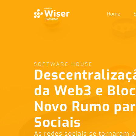
Home
S
SOFTWARE HOUSE
Descentralizaç
da Web3 e Blo
Novo Rumo par
Sociais
As redes sociais se tornaram p