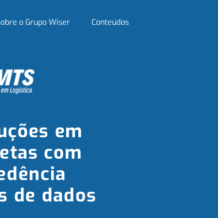
obre o Grupo Wiser
Conteúdos
uções em
metas com
edência
s de dados