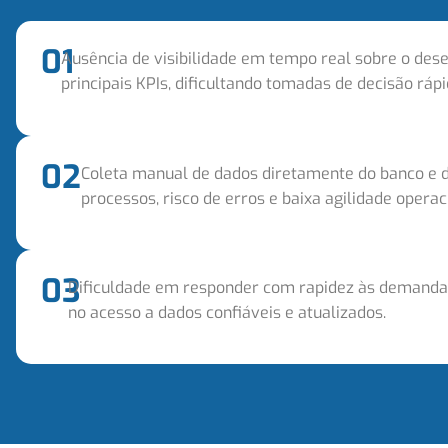
01
Ausência de visibilidade em tempo real sobre o de
principais KPIs, dificultando tomadas de decisão rápi
02
Coleta manual de dados diretamente do banco e d
processos, risco de erros e baixa agilidade operac
03
Dificuldade em responder com rapidez às demandas
no acesso a dados confiáveis e atualizados.