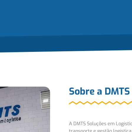
Sobre a DMTS 
A
DMT
S Soluções em Logíst
transporte e gestão logístic