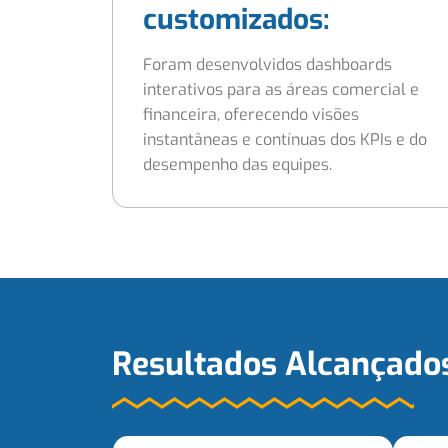
customizados:
Foram desenvolvidos dashboards
interativos para as áreas comercial e
financeira, oferecendo visões
instantâneas e contínuas dos KPIs e do
desempenho das equipes.
Resultados Alcançado