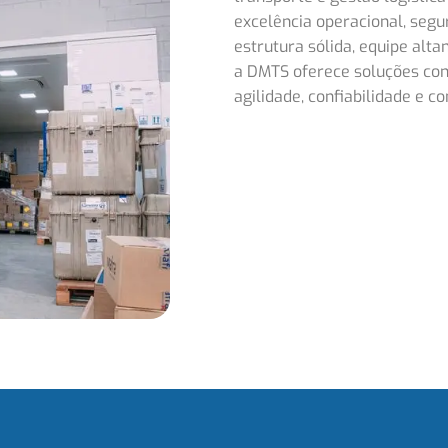
excelência operacional, seg
estrutura sólida, equipe alt
a
DMT
S oferece soluções co
agilidade, confiabilidade e c