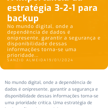
estratégia 3-2-1 para
backup
No mundo digital, onde a
dependência de dados é
onipresente, garantir a segurança e
disponibilidade dessas
informações torna-se uma
prioridade...
SANZIO ALMEIDA
19/01/2024
No mundo digital, onde a dependência de
dados é onipresente, garantir a segurança e
disponibilidade dessas informações torna-se
uma prioridade crítica. Uma estratégia de