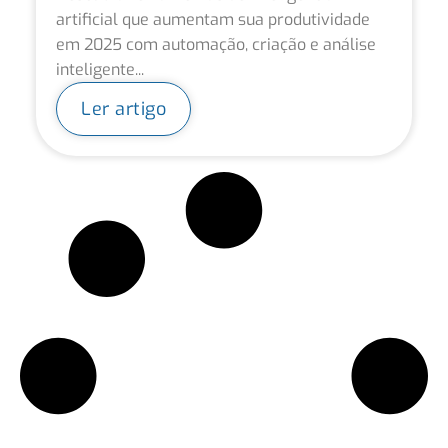
artificial que aumentam sua produtividade
em 2025 com automação, criação e análise
inteligente...
Ler artigo