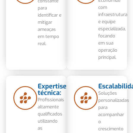
Economize
constante
com
para
infraestrutura
identificar e
e equipe
mitigar
especializada,
ameaças
focando
em tempo
em sua
real.
operação
principal.
Expertise
Escalabilid
técnica:
Soluções
Profissionais
personalizadas
altamente
para
qualificados
acompanhar
utilizando
o
as
crescimento