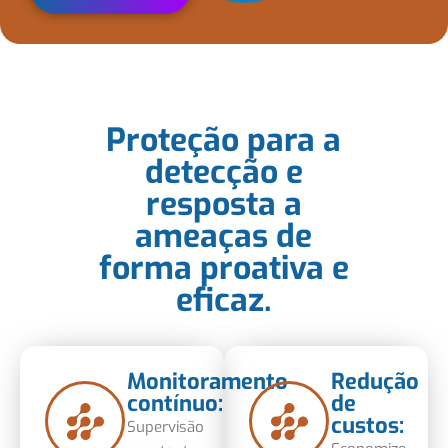
Proteção para a
detecção e
resposta a
ameaças de
forma proativa e
eficaz.
Monitoramento
Redução
contínuo:
de
custos:
Supervisão