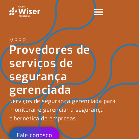
MSSP
Provedores de
serviços de
segurança
gerenciada
S
erviços de
segurança gerenciada para
monitora
r
e gerenci
ar
a segurança
cibernética de empresas.
Fale conosco