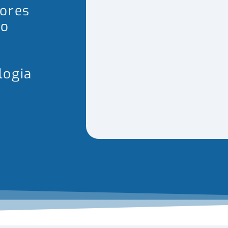
hores
io
logia
o