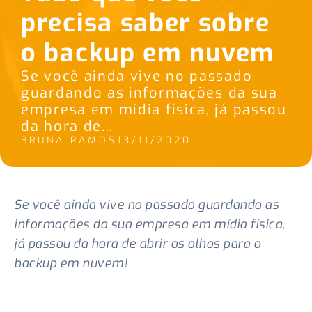
precisa saber sobre
o backup em nuvem
Se você ainda vive no passado
guardando as informações da sua
empresa em mídia física, já passou
da hora de...
BRUNA RAMOS
13/11/2020
Se você ainda vive no passado guardando as
informações da sua empresa em mídia física,
já passou da hora de abrir os olhos para o
backup em nuvem!