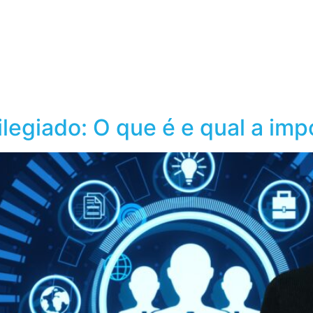
obre o Grupo Wiser
Conteúdos
legiado: O que é e qual a imp