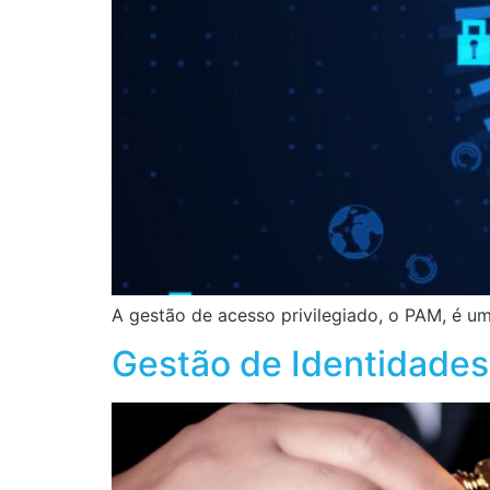
A gestão de acesso privilegiado, o PAM, é u
Gestão de Identidades