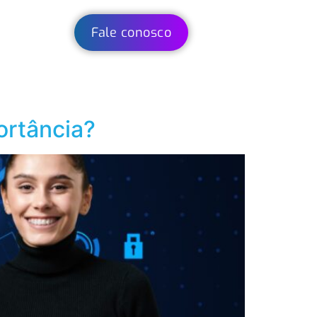
Fale conosco
ortância?