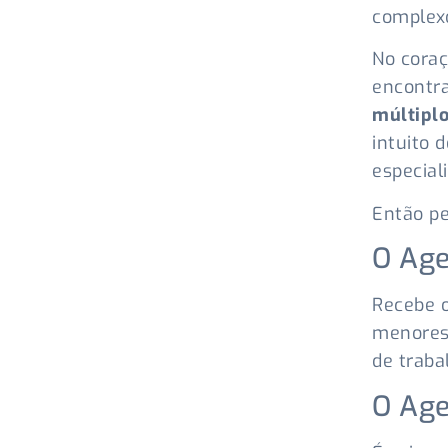
complexo
No cora
encontr
múltipl
intuito 
especial
Então p
O Age
Recebe o
menores 
de traba
O Age