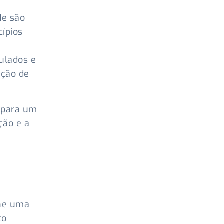
de são
cípios
ulados e
nção de
 para um
ção e a
ine uma
to