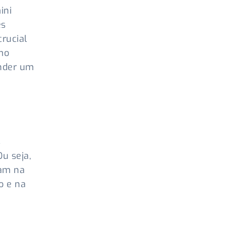
ini
es
crucial
mo
ender um
s
u seja,
cam na
o e na