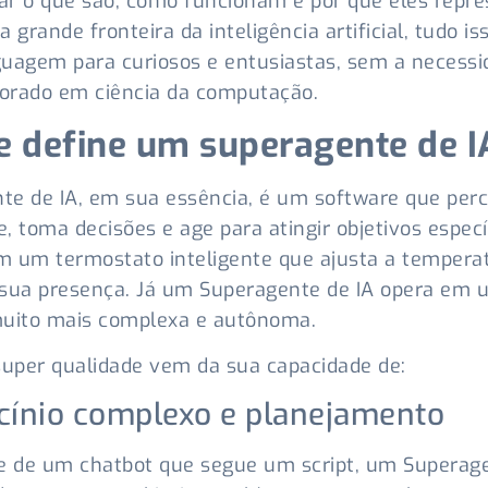
r o que são, como funcionam e por que eles repr
a grande fronteira da inteligência artificial, tudo i
uagem para curiosos e entusiastas, sem a necessi
orado em ciência da computação.
e define um superagente de 
e de IA, em sua essência, é um software que per
, toma decisões e age para atingir objetivos especí
m um termostato inteligente que ajusta a tempera
 sua presença. Já um Superagente de IA opera em
muito mais complexa e autônoma.
super qualidade vem da sua capacidade de:
cínio complexo e planejamento
e de um chatbot que segue um script, um Superag