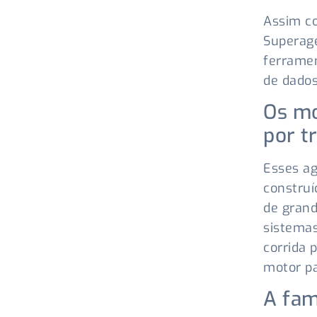
Assim c
Superage
ferramen
de dados
Os mo
por t
Esses ag
construí
de grand
sistemas
corrida 
motor pa
A fam