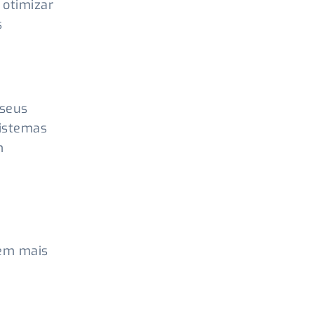
 otimizar
s
 seus
sistemas
m
,
rem mais