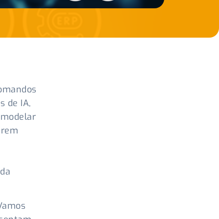
comandos
 de IA,
emodelar
serem
 da
 Vamos