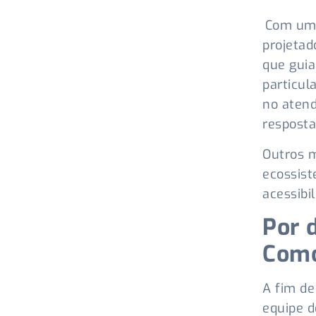
Com um f
projetad
que guia
particul
no atend
resposta
Outros m
ecossist
acessibi
Por 
Como
A fim de
equipe d