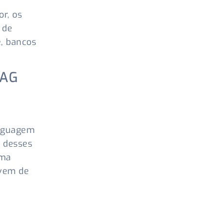
r, os
 de
e, bancos
IAG
inguagem
o desses
uma
rvem de