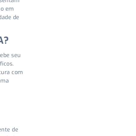
esentam
sso em
dade de
IA?
cebe seu
ficos.
tura com
 uma
ente de