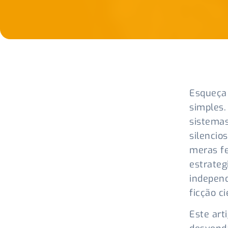
Esqueça 
simples.
sistema
silencio
meras fe
estrateg
independ
ficção ci
Este art