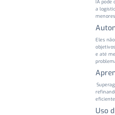
IA pode 
a logíst
menores
Auton
Eles nã
objetivo
e até m
problem
Apren
Superag
refinand
eficient
Uso d