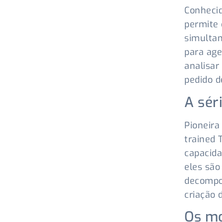
Conhecid
permite
simultan
para age
analisar
pedido d
A sér
Pioneira
trained 
capacida
eles são
decompos
criação 
Os mo