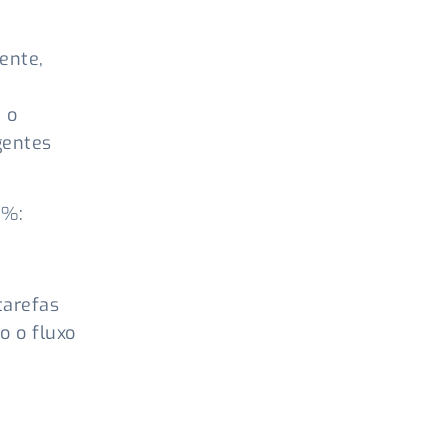
ente,
 o
gentes
0%:
tarefas
o o fluxo