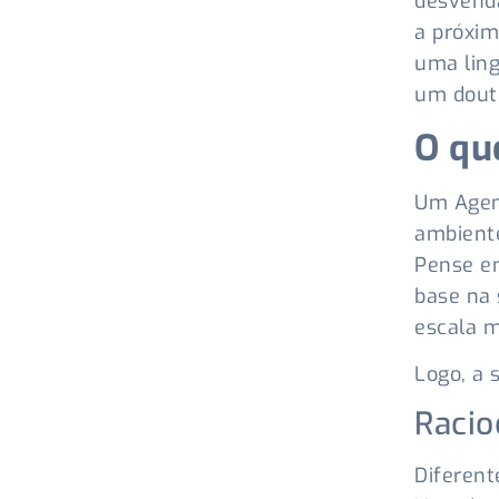
desvenda
a próxim
uma ling
um dout
O qu
Um Agent
ambiente
Pense e
base na
escala 
Logo, a 
Racio
Diferent