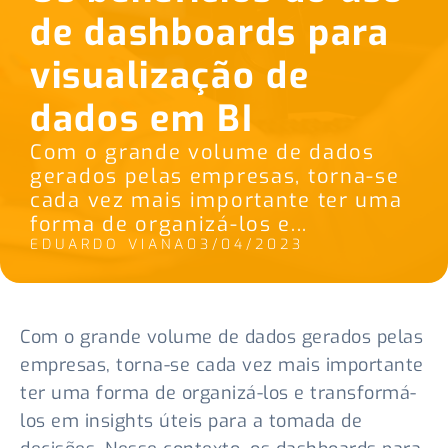
de dashboards para
visualização de
dados em BI
Com o grande volume de dados
gerados pelas empresas, torna-se
cada vez mais importante ter uma
forma de organizá-los e...
EDUARDO VIANA
03/04/2023
Com o grande volume de dados gerados pelas
empresas, torna-se cada vez mais importante
ter uma forma de organizá-los e transformá-
los em insights úteis para a tomada de