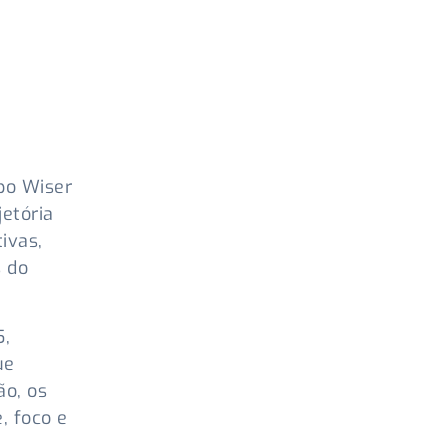
po Wiser
jetória
ivas,
s do
5,
ue
ão, os
, foco e