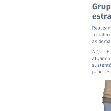
Grup
estr
Realizam
fortalec
as deman
A Qair B
atuando 
sustentá
papel es