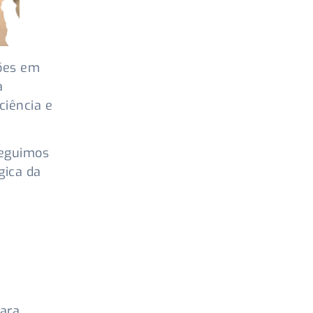
ções em
a
ciência e
Seguimos
gica da
para