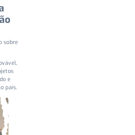
a
ção
o sobre
ovável,
jetos
do e
o país.