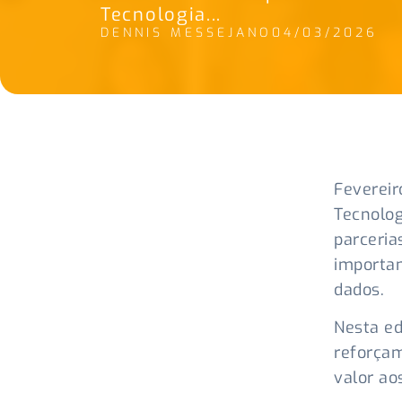
Tecnologia...
DENNIS MESSEJANO
04/03/2026
Fevereir
Tecnolog
parceria
importan
dados.
Nesta ed
reforça
valor ao