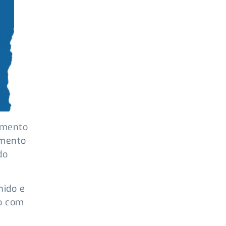
imento
imento
do
nido e
do com