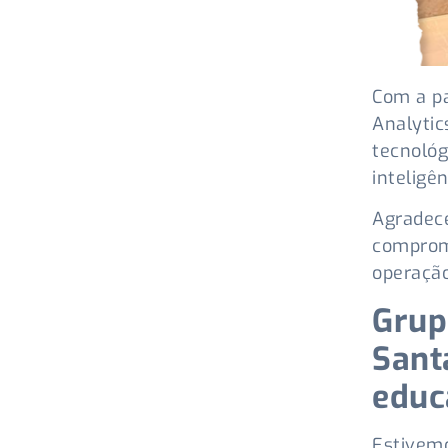
Com a pa
Analytic
tecnológ
inteligê
Agradece
comprome
operação
Grup
Santa
educ
Estivemo