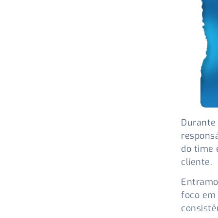
Durante
responsá
do time 
cliente.
Entramo
foco em 
consistê