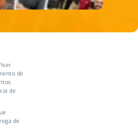
iser
imento de
ntos
cia de
que
rega de