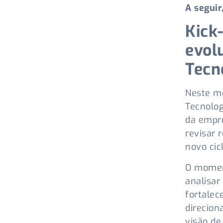
A seguir
Kick
evol
Tecn
Neste m
Tecnolog
da empre
revisar 
novo cicl
O moment
analisar
fortalec
direcion
visão de