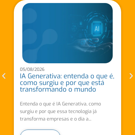
05/08/2026
IA Generativa: entenda o que é,
como surgiu e por que está
transformando o mundo
Entenda o que é IA Generativa, como
surgiu e por que essa tecnologia já
transforma empresas e o dia a...