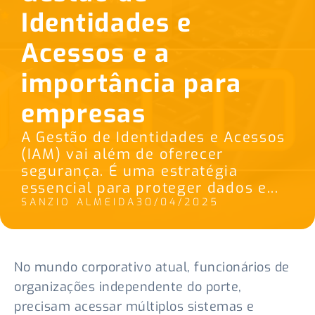
Identidades e
Acessos e a
importância para
empresas
A Gestão de Identidades e Acessos
(IAM) vai além de oferecer
segurança. É uma estratégia
essencial para proteger dados e...
SANZIO ALMEIDA
30/04/2025
No mundo corporativo atual, funcionários de
organizações independente do porte,
precisam acessar múltiplos sistemas e